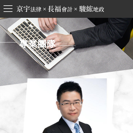
toggle
navigation
京宇長福駿綋聯合事務所
專業團隊