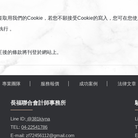
用我們的Cookie，若您不願接受Cookie的寫入，您可在
執行 。
正後的條款將刊登於網站上。
專業團隊
服務報價
成功案例
法律文章
長福聯合會計師事務所
Line ID:
@381kjyna
L
TEL:
04-22541786
T
E-mail: zf72456112@gmail.com
E