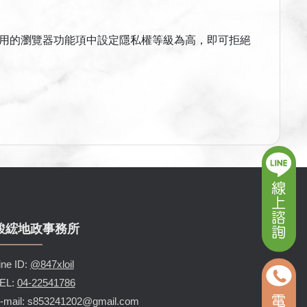
您使用的瀏覽器功能項中設定隱私權等級為高，即可拒絕
駿綋地政事務所
ine ID:
@847xloil
EL:
04-22541786
-mail: s853241202@gmail.com